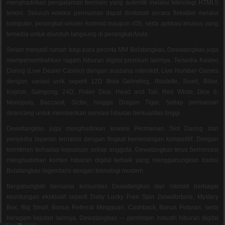
menghadirkan pengalaman bermain yang autentik melalui teknologi HTML5
terkini. Seluruh koleksi permainan dapat dinikmati secara fleksibel melalui
komputer, perangkat seluler Android maupun iOS, serta aplikasi khusus yang
tersedia untuk diunduh langsung di perangkat Anda.
Selain menjadi rumah bagi para pecinta MM Bolatangkas, Dewatangkas juga
mempersembahkan ragam hiburan digital premium lainnya. Tersedia Kasino
Daring (Live Dealer Casino) dengan suasana interaktif, Live Number Games
dengan variasi unik seperti 12D Bola Gelinding, Roulette, Suwit, Biliar,
Koprok, Samgong, 24D, Poker Dice, Head and Tail, Red White, Dice 6,
Monopoly, Baccarat, Sicbo, hingga Dragon Tiger. Setiap permainan
dirancang untuk memberikan sensasi hiburan berkualitas tinggi.
Dewatangkas juga menghadirkan koleksi Permainan Slot Daring dari
penyedia layanan ternama dengan tingkat kemenangan kompetitif. Dengan
komitmen terhadap kepuasan setiap anggota, Dewatangkas terus berinovasi
menghadirkan konten hiburan digital terbaik yang menggabungkan tradisi
Bolatangkas legendaris dengan teknologi modern.
Bergabunglah bersama komunitas Dewatangkas dan nikmati berbagai
keuntungan eksklusif seperti Daily Lucky Free Spin Dewafortune, Mystery
Box, Big Small, Bonus Referral Mingguan, Cashback, Bonus Putaran, serta
beragam kejutan lainnya. Dewatangkas — pemimpin industri hiburan digital