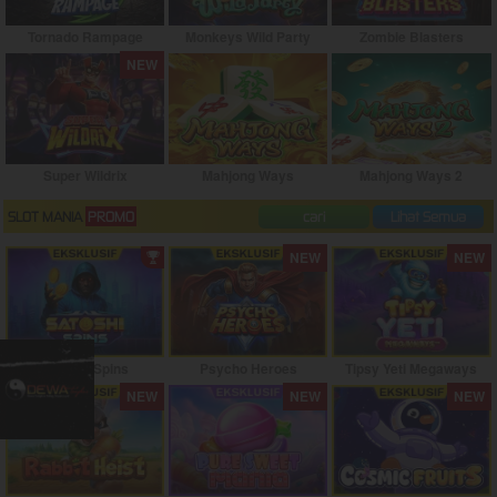
Tornado Rampage
Monkeys Wild Party
Zombie Blasters
NEW
Super Wildrix
Mahjong Ways
Mahjong Ways 2
SLOT MANIA
PROMO
cari
Lihat Semua
NEW
NEW
Satoshi Spins
Psycho Heroes
Tipsy Yeti Megaways
NEW
NEW
NEW