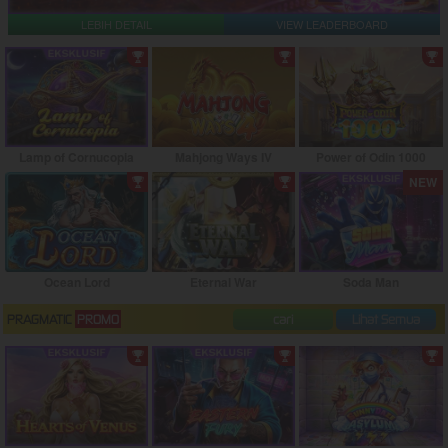
LEBIH DETAIL
VIEW LEADERBOARD
Lamp of Cornucopia
Mahjong Ways IV
Power of Odin 1000
NEW
Ocean Lord
Eternal War
Soda Man
PRAGMATIC
PROMO
cari
Lihat Semua