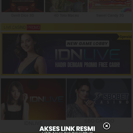
Devil Dice 3D
4D Toto Macau
Sweet Candy 3D
LIVE CASINO
PROMO
Spesial
SBO CASINO
IDNLIVE