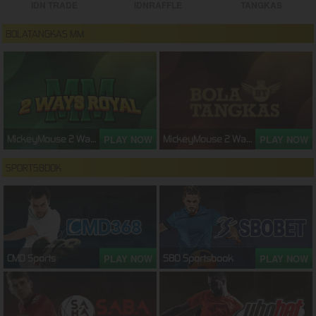
IDN TRADE
IDNRAFFLE
TANGKAS
BOLATANGKAS MM
PLAY NOW
PLAY NOW
MickeyMouse 2 Ways Royal
MickeyMouse 2 Ways Royal
SPORTSBOOK
PLAY NOW
PLAY NOW
CMD Sports
SBO Sportsbook