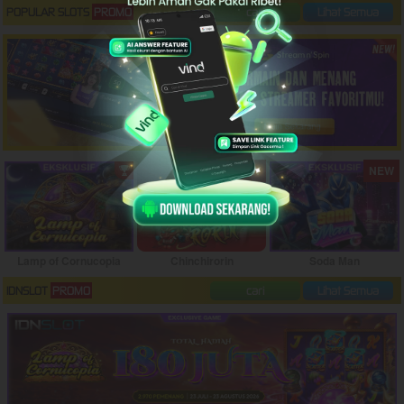
POPULAR SLOTS
PROMO
cari
Lihat Semua
NEW
NEW
Lamp of Cornucopia
Chinchirorin
Soda Man
IDNSLOT
PROMO
cari
Lihat Semua