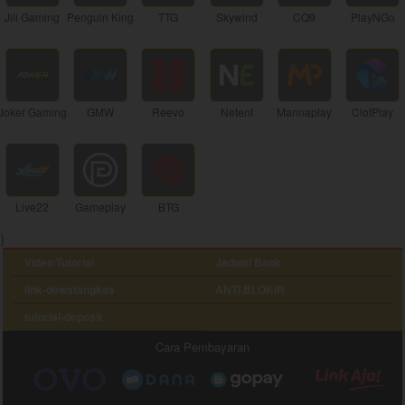
Jili Gaming
Penguin King
TTG
Skywind
CQ9
PlayNGo
Joker Gaming
GMW
Reevo
Netent
Mannaplay
ClotPlay
Live22
Gameplay
BTG
)
Video Tutorial
Jadwal Bank
link-dewatangkas
ANTI BLOKIR
tutorial-deposit
Cara Pembayaran