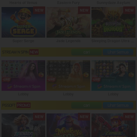
Hearts of Venus
Eastern Fury
Sunnydaze Asylum
NEW
NEW
NEW
Super Serge
Jade Legends
Sleeping Dragon Ultra Dark
STREAM N SPIN
NEW
cari
Lihat Semua
Lobby
Lobby
Lobby
PGSOFT
PROMO
cari
Lihat Semua
NEW
NEW
NEW